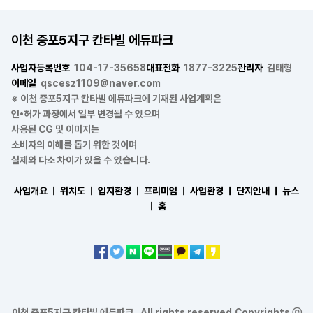
이천 증포5지구 칸타빌 에듀파크
사업자등록번호
104-17-35658
대표전화
1877-3225
관리자
김태형
이메일
qscesz1109@naver.com
※ 이천 증포5지구 칸타빌 에듀파크에 기재된 사업계획은
인•허가 과정에서 일부 변경될 수 있으며
사용된 CG 및 이미지는
소비자의 이해를 돕기 위한 것이며
실제와 다소 차이가 있을 수 있습니다.
사업개요 ㅣ
위치도 ㅣ
입지환경 ㅣ
프리미엄 ㅣ
사업환경 ㅣ
단지안내 ㅣ
뉴스
ㅣ
홈
이천 증포5지구 칸타빌 에듀파크 . All rights reserved.Copyrights ⓒ