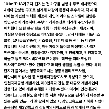
101㎡P 18가구다. 단지는 전 가구를 남향 위주로 배치했으며,
4베이 판상형 구조로 설계해 채광과 통풍이 우수하다. 각 세대
내에는 가변형 벽체를 제공해 개인의 라이프 스타일에 걸맞은
평면구성이 가능하며, 주부의 가사동선을 배려해 주방가구를
배치했다. 또한 현관 팬트리 등 다양한 수납공간이 제공되며,
거실은 우물형 천장으로 개방감을 높였다. 단지 내에는 피트니스
클럽, 실내골프연습장, 키즈클럽, 다함께 돌봄 센터 등 다양한
커뮤니티 시설 마련되며, 어린이집이 들어설 예정이다. 사업지
인근에는 운서초, 영종중∙고가 위치하며, 인천국제고, 인천과학고,
하늘고 등도 있다. 백운산과 근린공원, 해변을 따라 조성된
씨사이드파크가 있어 편리하고 쾌적한 생활을 누릴 수 있다. 특히
단지가 들어서는 영종국제도시는 영종복합리조트사업,
미단시티조성사업 등 복합레저관광도시로 육성되고 있으며,
인천국제공항 개발사업, 제3연륙교 건설 등 대규모 개발사업이
진행되고 있어 개발 수혜를 기대할 수 있다. 여기에 인천대교와
영종대교, 공항철도 운서역 등 서울 서부권으로 편리하게 이동할 수
있는 교통 인프라가 잘 갖춰져 있으며, 경인고속도로 지하화 사업이
준공되면 제3연륙교와 신월여의지하도로 등과 연계돼 여의도 등